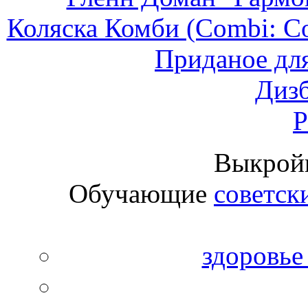
Коляска Комби (Сombi: Conv
Приданое дл
Дизб
Р
Выкрой
Обучающие
советск
здоровье