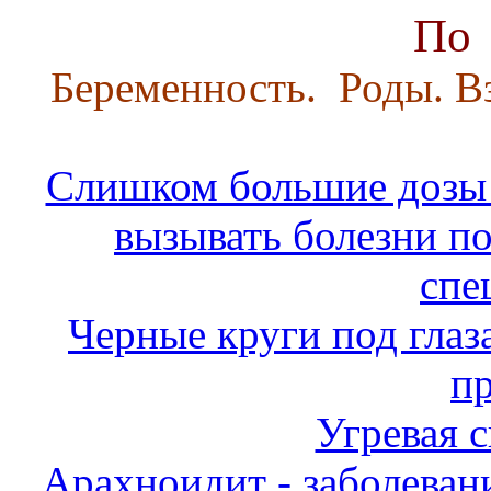
По 
Беременность. Роды. В
Слишком большие дозы з
вызывать болезни п
спе
Черные круги под глаз
п
Угревая 
Арахноидит - заболеван