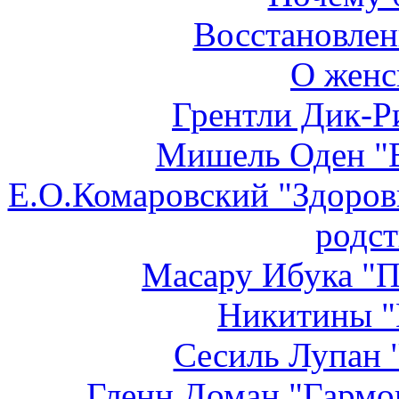
Восстановлен
О женс
Грентли Дик-Ри
Мишель Оден "
Е.О.Комаровский "Здоровь
родст
Масару Ибука "П
Никитины "
Сесиль Лупан "
Гленн Доман "Гармон